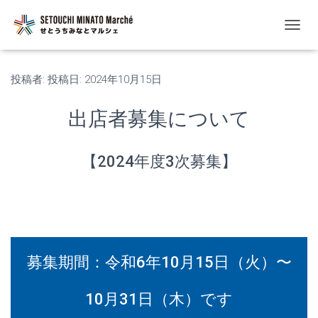
ナ
ビ
ゲ
ー
投稿者:
投稿日:
2024年10月15日
シ
ョ
出店者募集について
ン
を
切
り
【2024年度3次募集】
替
え
募集期間：令和6年10月15日（火）〜
10月31日（木）です