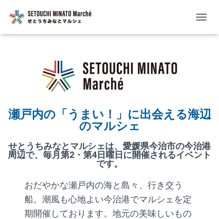
ナ
ビ
ゲ
ー
シ
ョ
ン
を
切
り
瀬戸内の「うまい！」に出会える海辺
替
のマルシェ
え
せとうちみなとマルシェは、愛媛県今治市の今治港
周辺で、毎月第2・第4日曜日に開催されるイベント
です。
おだやかな瀬戸内の海と島々、行き交う
船。潮風も心地よい今治港でマルシェを定
期開催しております。地元の美味しいもの