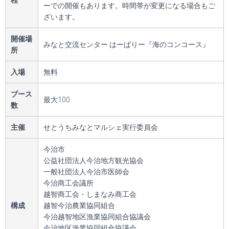
ーでの開催もあります。時間帯が変更になる場合もご
ざいます。
開催場
みなと交流センター はーばりー『海のコンコース』
所
入場
無料
ブース
最大100
数
主催
せとうちみなとマルシェ実行委員会
今治市
公益社団法人今治地方観光協会
一般社団法人今治市医師会
今治商工会議所
越智商工会・しまなみ商工会
構成
越智今治農業協同組合
今治越智地区漁業協同組合協議会
今治地区漁業協同組合協議会