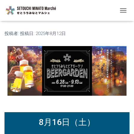
ナ
ビ
ゲ
ー
投稿者:
投稿日:
2025年8月12日
シ
ョ
ン
を
切
り
替
え
8月16日（土）