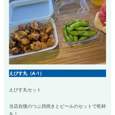
えびす丸（A-1）
えびす丸セット
当店自慢のつぶ貝焼きとビールのセットで乾杯
を！