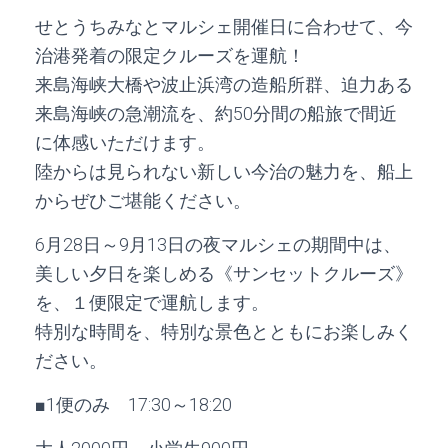
せとうちみなとマルシェ開催日に合わせて、今
治港発着の限定クルーズを運航！
来島海峡大橋や波止浜湾の造船所群、迫力ある
来島海峡の急潮流を、約50分間の船旅で間近
に体感いただけます。
陸からは見られない新しい今治の魅力を、船上
からぜひご堪能ください。
6月28日～9月13日の夜マルシェの期間中は、
美しい夕日を楽しめる《サンセットクルーズ》
を、１便限定で運航します。
特別な時間を、特別な景色とともにお楽しみく
ださい。
■1便のみ 17:30～18:20