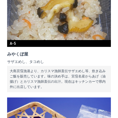
A-5
みやくぼ屋
サザエめし、タコめし
大島宮窪漁港より、カリスマ漁師直伝サザエめし等、炊き込み
ご飯を販売しています。味の決め手は、宮窪名産からあげ（油
揚げ）とカリスマ漁師直伝の出汁。現在はキッチンカーで県内
外に出店しています。