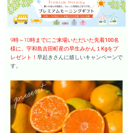
9時～10時までにご来場いただいた
先着100名
様に、宇和島吉田町産の早生みかん１Kg
をプ
レゼント！
早起きさんに嬉しいキャンペーンで
す。