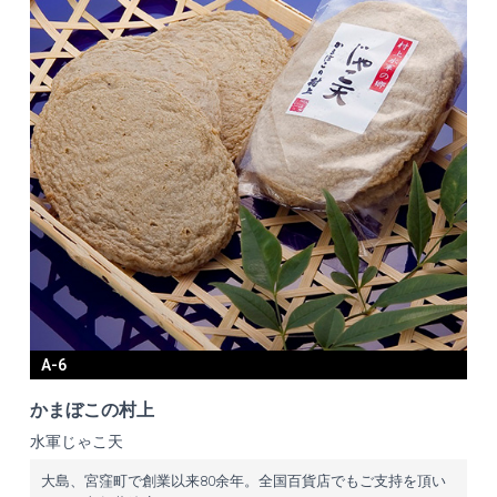
A-6
かまぼこの村上
水軍じゃこ天
大島、宮窪町で創業以来80余年。全国百貨店でもご支持を頂い