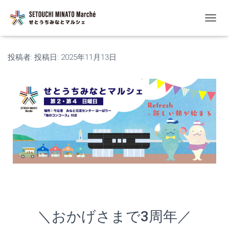
ナ
ビ
ゲ
ー
投稿者:
投稿日:
2025年11月13日
シ
ョ
ン
を
切
り
替
え
＼おかげさまで3周年／