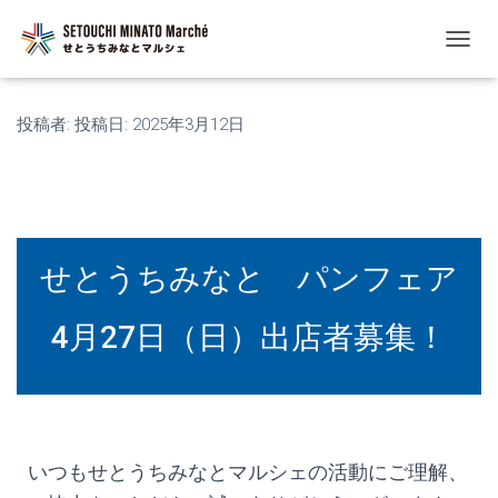
ナ
ビ
ゲ
ー
投稿者:
投稿日:
2025年3月12日
シ
ョ
ン
を
切
り
替
せとうちみなと パンフェア
え
4月27日（日）出店者募集！
いつもせとうちみなとマルシェの活動にご理解、