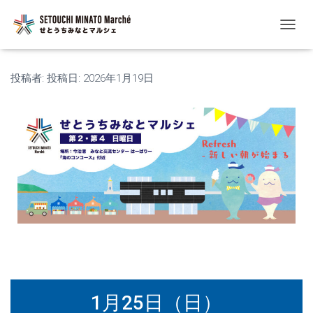
ナ
ビ
ゲ
ー
投稿者:
投稿日:
2026年1月19日
シ
ョ
ン
を
切
り
替
え
1月25日（日）