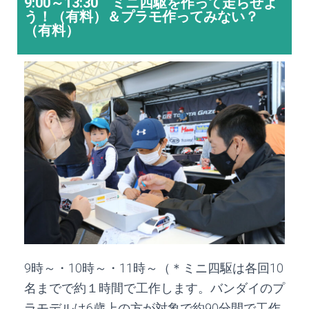
9:00～13:30 ミニ四駆を作って走らせよ
う！（有料）＆プラモ作ってみない？
（有料）
9時～・
10
時～・
11
時～（＊ミニ四駆は各回
10
名までで約１時間で工作します。バンダイのプ
ラモデルは
6
歳上の方が対象で約
90
分間で工作