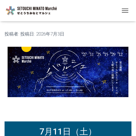
ナ
ビ
ゲ
ー
投稿者:
投稿日:
2026年7月3日
シ
ョ
ン
を
切
り
替
え
7月11日（土）