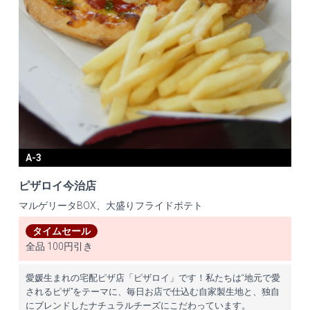
A-3
ピザロイ今治店
マルゲリータBOX、大盛りフライドポテト
タイムセール
全品 100円引き
愛媛生まれの宅配ピザ店「ピザロイ」です！私たちは“地元で愛
されるピザ”をテーマに、毎日お店で仕込む自家製生地と、独自
にブレンドしたナチュラルチーズにこだわっています。