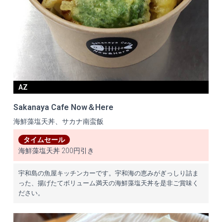
AZ
Sakanaya Cafe Now＆Here
海鮮藻塩天丼、サカナ南蛮飯
タイムセール
海鮮藻塩天丼 200円引き
宇和島の魚屋キッチンカーです。宇和海の恵みがぎっしり詰ま
った、揚げたてボリューム満天の海鮮藻塩天丼を是非ご賞味く
ださい。