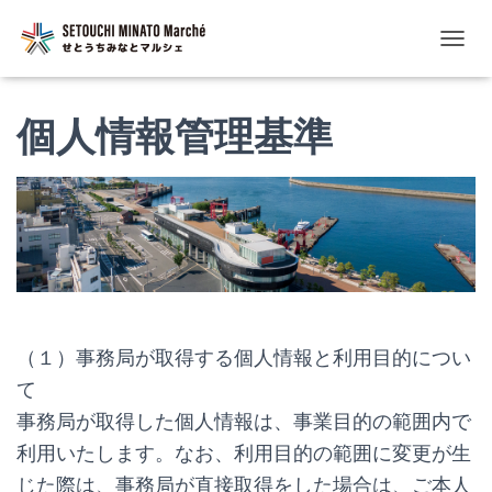
ナ
ビ
ゲ
個人情報管理基準
ー
シ
ョ
ン
を
切
り
替
え
（１）事務局が取得する個人情報と利用目的につい
て
事務局が取得した個人情報は、事業目的の範囲内で
利用いたします。なお、利用目的の範囲に変更が生
じた際は、事務局が直接取得をした場合は、ご本人