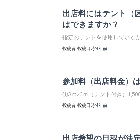
出店料にはテント（
はできますか？
指定のテントを使用していた
投稿者:
投稿日時:
4年
前
参加料（出店料金）
①3ｍ×3ｍ（テント付き）1,5
投稿者:
投稿日時:
4年
前
出店希望の日程が決